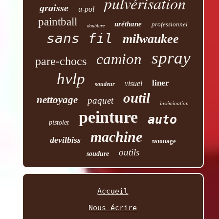
pulvérisation
graisse
u-pol
paintball
uréthane
professionnel
doublure
sans fil
milwaukee
spray
camion
pare-chocs
hvlp
liner
visuel
soudeur
outil
nettoyage
paquet
insémination
peinture
auto
pistolet
machine
devilbiss
tatouage
outils
soudure
Accueil
Nous écrire