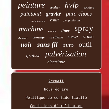
peinture
hvlp
soudure
soudeur
pare-chocs
paintball
gravité
visuel
professionnel
insémination
spray
machine
liner
modèle
outils
pistolet
uréthane
tatouage
doublure
outil
sans fil
noir
auto
pulvérisation
graisse
électrique
Accueil
Nous écrire
Politique de confidentialité
Conditions d'utilisation