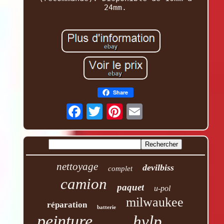
24mm.
Share
nettoyage
devilbiss
complet
camion
paquet
u-pol
milwaukee
réparation
batterie
peinture
hvlp