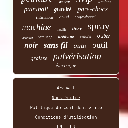
soudure
soudeur
pare-chocs
paintball
gravité
visuel
professionnel
insémination
spray
machine
liner
modèle
outils
pistolet
uréthane
tatouage
doublure
outil
sans fil
noir
auto
pulvérisation
graisse
électrique
Accueil
Nous écrire
Politique de confidentialité
Conditions d'utilisation
EN
FR