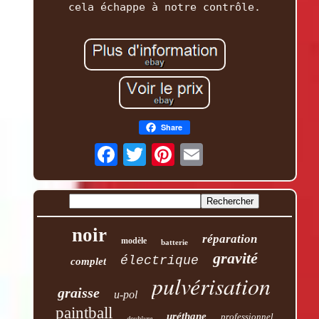
cela échappe à notre contrôle.
Share
noir
réparation
modèle
batterie
gravité
électrique
complet
pulvérisation
graisse
u-pol
paintball
uréthane
professionnel
doublure