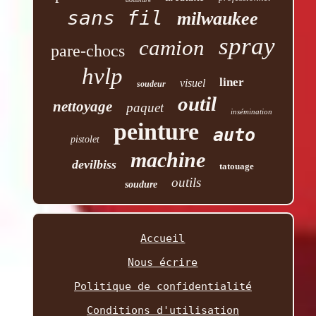
sans fil
milwaukee
spray
camion
pare-chocs
hvlp
liner
visuel
soudeur
outil
nettoyage
paquet
insémination
peinture
auto
pistolet
machine
devilbiss
tatouage
outils
soudure
Accueil
Nous écrire
Politique de confidentialité
Conditions d'utilisation