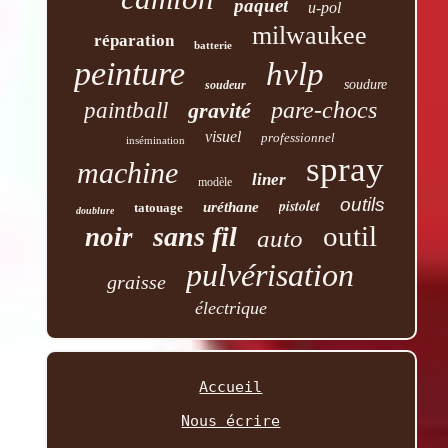
paquet
u-pol
milwaukee
réparation
batterie
peinture
hvlp
soudure
soudeur
pare-chocs
paintball
gravité
visuel
professionnel
insémination
spray
machine
liner
modèle
outils
pistolet
uréthane
tatouage
doublure
outil
sans fil
noir
auto
pulvérisation
graisse
électrique
Accueil
Nous écrire