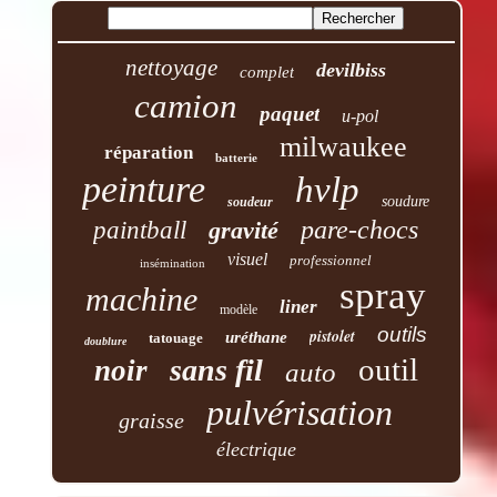
nettoyage
devilbiss
complet
camion
paquet
u-pol
milwaukee
réparation
batterie
peinture
hvlp
soudure
soudeur
pare-chocs
paintball
gravité
visuel
professionnel
insémination
spray
machine
liner
modèle
outils
pistolet
uréthane
tatouage
doublure
outil
sans fil
noir
auto
pulvérisation
graisse
électrique