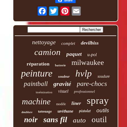
Share
nettoyage
devilbiss
complet
camion
paquet
u-pol
milwaukee
réparation
batterie
peinture
hvlp
soudure
soudeur
pare-chocs
paintball
gravité
visuel
professionnel
insémination
spray
machine
liner
modèle
outils
pistolet
uréthane
tatouage
doublure
outil
sans fil
noir
auto