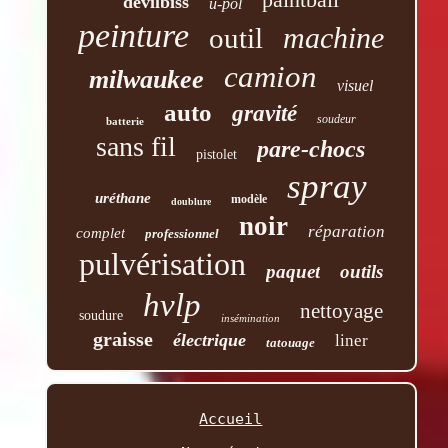
devilbiss
u-pol
peinture
machine
outil
camion
milwaukee
visuel
auto
gravité
soudeur
batterie
sans fil
pare-chocs
pistolet
spray
uréthane
modèle
doublure
noir
réparation
complet
professionnel
pulvérisation
paquet
outils
hvlp
nettoyage
soudure
insémination
graisse
électrique
liner
tatouage
Accueil