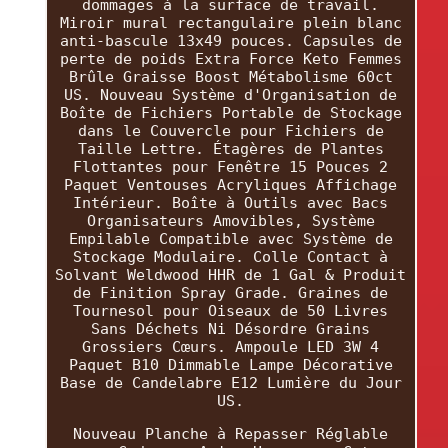
dommages à la surface de travail.
Miroir mural rectangulaire plein blanc
anti-bascule 13x49 pouces. Capsules de
perte de poids Extra Force Keto Femmes
Brûle Graisse Boost Métabolisme 60ct
US. Nouveau Système d'Organisation de
Boîte de Fichiers Portable de Stockage
dans le Couvercle pour Fichiers de
Taille Lettre. Étagères de Plantes
Flottantes pour Fenêtre 15 Pouces 2
Paquet Ventouses Acryliques Affichage
Intérieur. Boîte à Outils avec Bacs
Organisateurs Amovibles, Système
Empilable Compatible avec Système de
Stockage Modulaire. Colle Contact à
Solvant Weldwood HHR de 1 Gal & Produit
de Finition Spray Grade. Graines de
Tournesol pour Oiseaux de 50 Livres
Sans Déchets Ni Désordre Grains
Grossiers Cœurs. Ampoule LED 3W 4
Paquet B10 Dimmable Lampe Décorative
Base de Candelabre E12 Lumière du Jour
US.
Nouveau Planche à Repasser Réglable