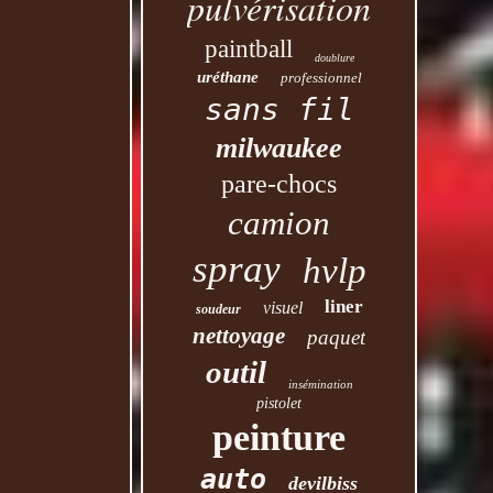
pulvérisation
paintball
doublure
uréthane
professionnel
sans fil
milwaukee
pare-chocs
camion
spray
hvlp
liner
visuel
soudeur
nettoyage
paquet
outil
insémination
pistolet
peinture
auto
devilbiss