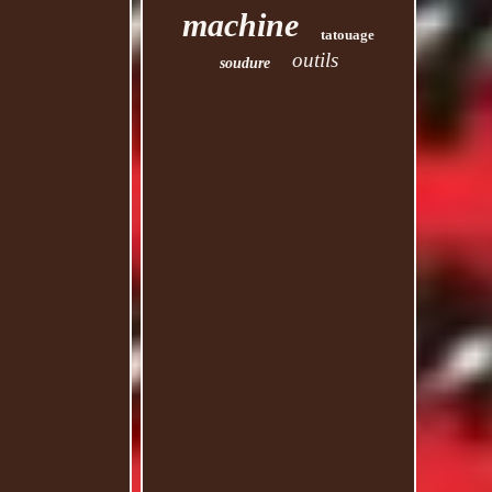
machine
tatouage
outils
soudure