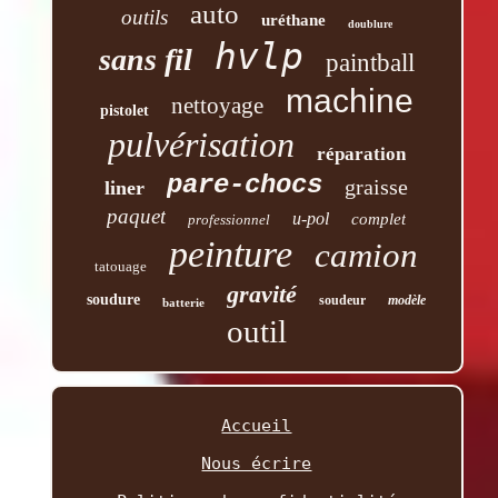
auto
outils
uréthane
doublure
hvlp
sans fil
paintball
machine
nettoyage
pistolet
pulvérisation
réparation
pare-chocs
graisse
liner
paquet
u-pol
complet
professionnel
peinture
camion
tatouage
gravité
soudure
soudeur
modèle
batterie
outil
Accueil
Nous écrire