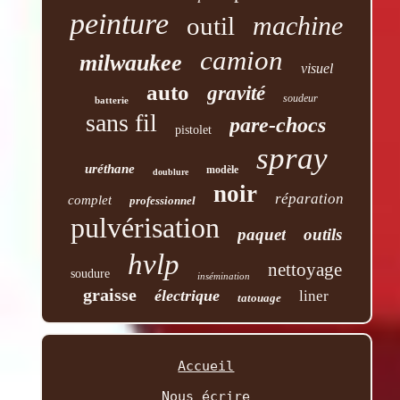
peinture
machine
outil
camion
milwaukee
visuel
auto
gravité
soudeur
batterie
sans fil
pare-chocs
pistolet
spray
uréthane
modèle
doublure
noir
réparation
complet
professionnel
pulvérisation
paquet
outils
hvlp
nettoyage
soudure
insémination
graisse
électrique
liner
tatouage
Accueil
Nous écrire