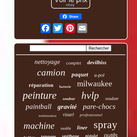
Share
nettoyage
devilbiss
complet
camion
paquet
u-pol
milwaukee
réparation
batterie
peinture
hvlp
soudure
soudeur
pare-chocs
paintball
gravité
visuel
professionnel
insémination
spray
machine
liner
modèle
outils
pistolet
uréthane
tatouage