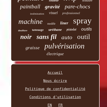
soudure
soudeur
pare-chocs
paintball
gravité
visuel
professionnel
insémination
spray
machine
liner
modèle
outils
pistolet
uréthane
tatouage
doublure
outil
sans fil
noir
auto
pulvérisation
graisse
électrique
Accueil
Nous écrire
Politique de confidentialité
Conditions d'utilisation
EN
FR