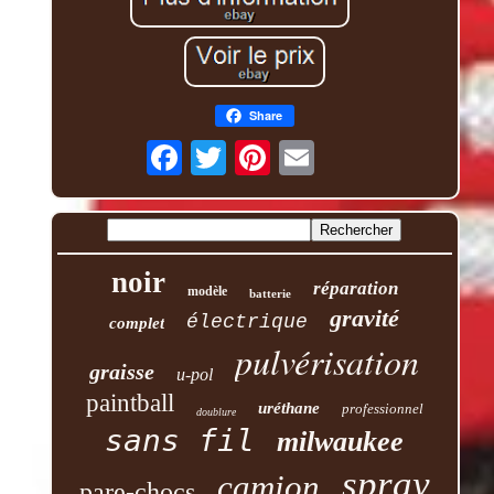
Share
noir
réparation
modèle
batterie
gravité
électrique
complet
pulvérisation
graisse
u-pol
paintball
uréthane
professionnel
doublure
sans fil
milwaukee
spray
camion
pare-chocs