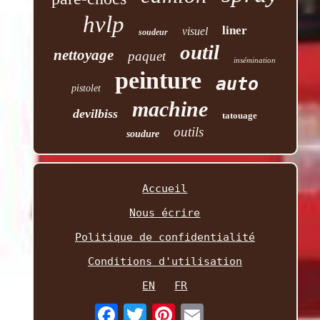
hvlp
liner
visuel
soudeur
outil
nettoyage
paquet
insémination
peinture
auto
pistolet
machine
devilbiss
tatouage
outils
soudure
Accueil
Nous écrire
Politique de confidentialité
Conditions d'utilisation
EN
FR