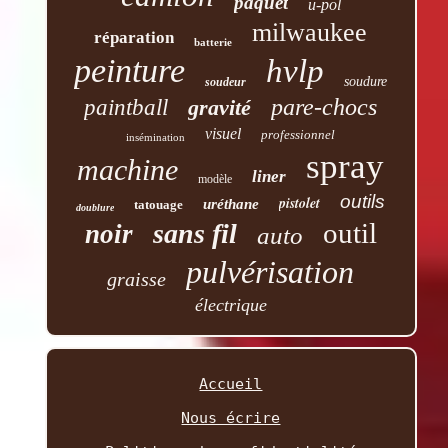
paquet
u-pol
milwaukee
réparation
batterie
peinture
hvlp
soudure
soudeur
pare-chocs
paintball
gravité
visuel
professionnel
insémination
spray
machine
liner
modèle
outils
pistolet
uréthane
tatouage
doublure
outil
sans fil
noir
auto
pulvérisation
graisse
électrique
Accueil
Nous écrire