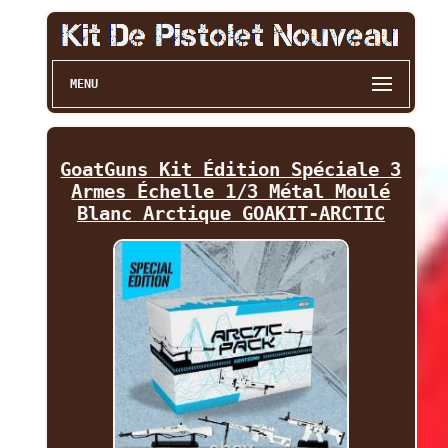
MENU
GoatGuns Kit Édition Spéciale 3
Armes Échelle 1/3 Métal Moulé
Blanc Arctique GOAKIT-ARCTIC