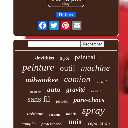
Share
paintball
devilbiss
u-pol
peinture
machine
outil
camion
milwaukee
visuel
auto
gravité
soudeur
batterie
sans fil
pare-chocs
pistolet
spray
uréthane
modèle
doublure
noir
réparation
complet
professionnel