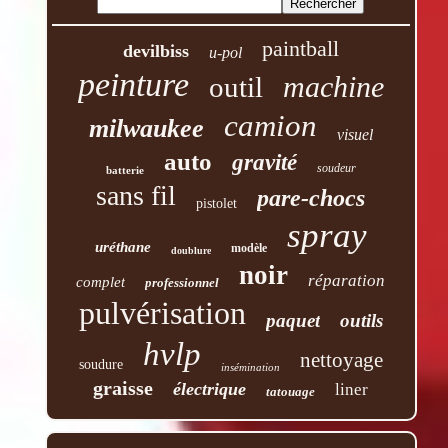
paintball
devilbiss
u-pol
peinture
machine
outil
camion
milwaukee
visuel
auto
gravité
soudeur
batterie
sans fil
pare-chocs
pistolet
spray
uréthane
modèle
doublure
noir
réparation
complet
professionnel
pulvérisation
paquet
outils
hvlp
nettoyage
soudure
insémination
graisse
électrique
liner
tatouage