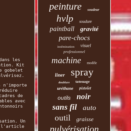
peinture
soudeur
hvlp
soudure
paintball
gravité
pare-chocs
visuel
insémination
professionnel
machine
dans les
modèle
ation. Kit
spray
e gobelet
liner
ulvérisez.
tatouage
doublure
s n'importe
pistolet
uréthane
réduire
noir
cadres de
outils
ables avec
sans fil
ntonnoirs
auto
outil
graisse
sation. Un
 l'article
pulvérisation