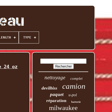
LENGTH
TYPE
e 24 oz
nettoyage
complet
camion
devilbiss
paquet
u-pol
réparation
batterie
milwaukee