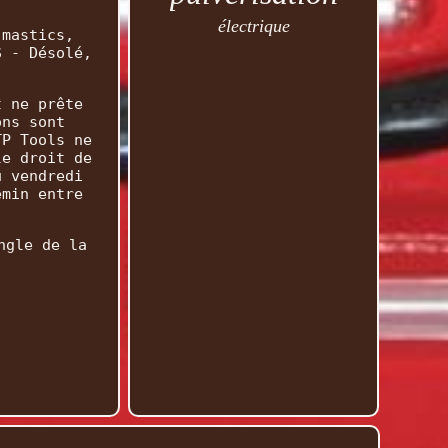
électrique
 mastics,
S - Désolé,
t ne prête
ons sont
TP Tools ne
le droit de
u vendredi
emin entre
ngle de la