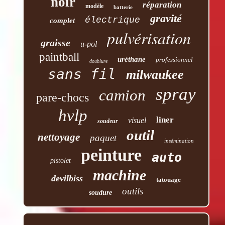
noir
réparation
modèle
batterie
gravité
électrique
complet
pulvérisation
graisse
u-pol
paintball
uréthane
professionnel
doublure
sans fil
milwaukee
spray
camion
pare-chocs
hvlp
liner
visuel
soudeur
outil
nettoyage
paquet
insémination
peinture
auto
pistolet
machine
devilbiss
tatouage
outils
soudure