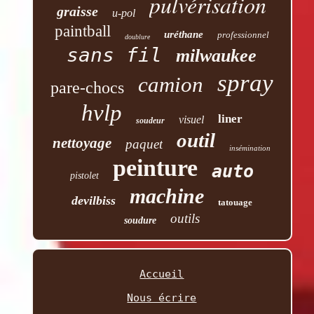
pulvérisation
graisse
u-pol
paintball
uréthane
professionnel
doublure
sans fil
milwaukee
spray
camion
pare-chocs
hvlp
liner
visuel
soudeur
outil
nettoyage
paquet
insémination
peinture
auto
pistolet
machine
devilbiss
tatouage
outils
soudure
Accueil
Nous écrire