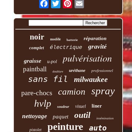
noir
réparation
modèle
batterie
gravité
électrique
complet
pulvérisation
graisse
u-pol
paintball
uréthane
professionnel
doublure
sans fil
milwaukee
spray
camion
pare-chocs
hvlp
liner
visuel
soudeur
outil
nettoyage
paquet
insémination
peinture
auto
pistolet