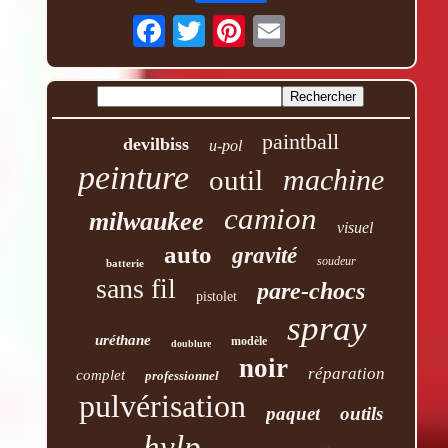
paintball
devilbiss
u-pol
peinture
machine
outil
camion
milwaukee
visuel
auto
gravité
soudeur
batterie
sans fil
pare-chocs
pistolet
spray
uréthane
modèle
doublure
noir
réparation
complet
professionnel
pulvérisation
paquet
outils
hvlp