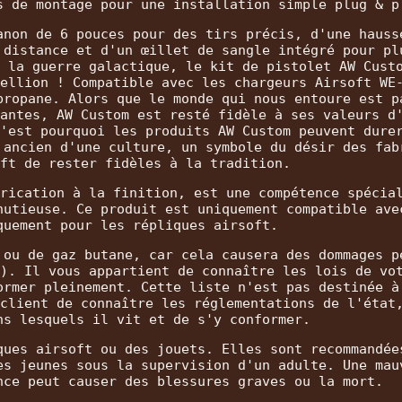
s de montage pour une installation simple plug & p
anon de 6 pouces pour des tirs précis, d'une hauss
 distance et d'un œillet de sangle intégré pour pl
 la guerre galactique, le kit de pistolet AW Cust
ellion ! Compatible avec les chargeurs Airsoft WE
propane. Alors que le monde qui nous entoure est p
antes, AW Custom est resté fidèle à ses valeurs d
'est pourquoi les produits AW Custom peuvent dure
 ancien d'une culture, un symbole du désir des fab
ft de rester fidèles à la tradition.
rication à la finition, est une compétence spécia
nutieuse. Ce produit est uniquement compatible ave
quement pour les répliques airsoft.
 ou de gaz butane, car cela causera des dommages p
). Il vous appartient de connaître les lois de vo
ormer pleinement. Cette liste n'est pas destinée à
client de connaître les réglementations de l'état
ns lesquels il vit et de s'y conformer.
ques airsoft ou des jouets. Elles sont recommandée
es jeunes sous la supervision d'un adulte. Une mau
nce peut causer des blessures graves ou la mort.