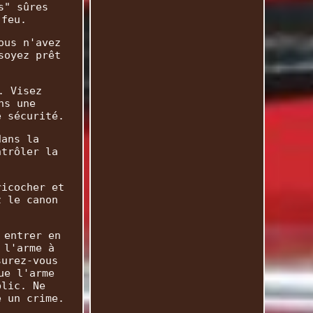
s" sûres
 feu.
ous n'avez
soyez prêt
. Visez
ns une
e sécurité.
dans la
ntrôler la
ricocher et
z le canon
 entrer en
 l'arme à
surez-vous
ue l'arme
blic. Ne
e un crime.