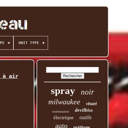
PE
UNIT TYPE
 à air
spray
noir
milwaukee
visuel
devilbiss
insémination
outils
électrique
auto
uréthane