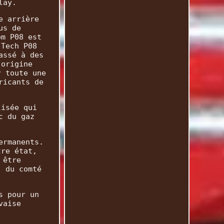
lay.
e arrière
us de
om P08 est
-Tech P08
assé à des
'origine
r toute une
ricants de
lisée qui
c du gaz
ermanents.
tre état,
 être
, du comté
s pour un
vaise