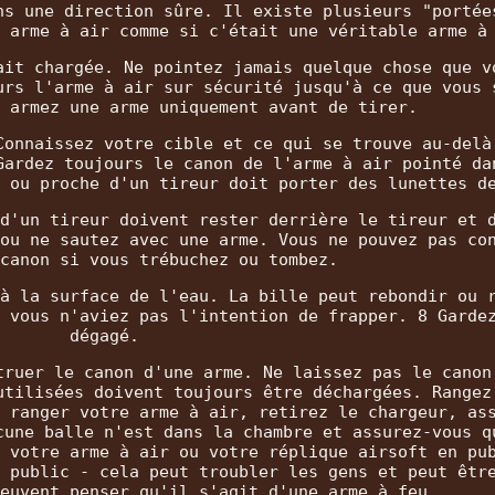
ns une direction sûre. Il existe plusieurs "portée
 arme à air comme si c'était une véritable arme à
ait chargée. Ne pointez jamais quelque chose que v
urs l'arme à air sur sécurité jusqu'à ce que vous 
 armez une arme uniquement avant de tirer.
Connaissez votre cible et ce qui se trouve au-delà
Gardez toujours le canon de l'arme à air pointé da
 ou proche d'un tireur doit porter des lunettes d
d'un tireur doivent rester derrière le tireur et 
ou ne sautez avec une arme. Vous ne pouvez pas co
canon si vous trébuchez ou tombez.
à la surface de l'eau. La bille peut rebondir ou 
 vous n'aviez pas l'intention de frapper. 8 Garde
dégagé.
truer le canon d'une arme. Ne laissez pas le canon
utilisées doivent toujours être déchargées. Rangez
 ranger votre arme à air, retirez le chargeur, as
cune balle n'est dans la chambre et assurez-vous q
 votre arme à air ou votre réplique airsoft en pu
 public - cela peut troubler les gens et peut êtr
euvent penser qu'il s'agit d'une arme à feu.