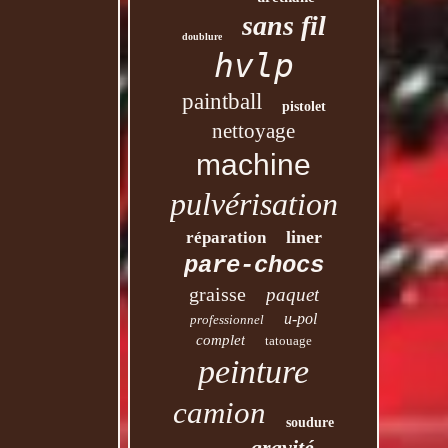
sans fil
doublure
hvlp
paintball
pistolet
nettoyage
machine
pulvérisation
liner
réparation
pare-chocs
graisse
paquet
u-pol
professionnel
complet
tatouage
peinture
camion
soudure
gravité