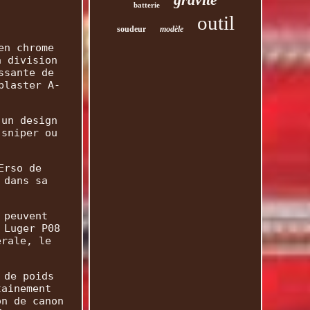
batterie
outil
soudeur
modèle
en chrome
a division
ssante de
blaster A-
 un design
 sniper ou
Erso de
 dans sa
 peuvent
 Luger P08
érale, le
 de poids
tainement
on de canon