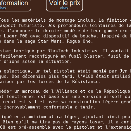
Tous les matériels de montage inclus. La finition 
aspect futuriste. Des profondeurs lointaines de l
rs d'annoncer le dernier modèle de leur gamme croi
m Luger P08 avec dispositif de bouche, inspiré du 
o dans la saga Star Wars, Rogue One.
ster fabriqué par BlasTech Industries. Il vantait
facilement reconfiguré en fusil blaster, fusil de
r d'ions selon la situation.
e galactique, un tel pistolet était manié par Jyn 
que. Des décennies plus tard, l'A180 était utilisé
sniper par les forces de la Résistance.
séder un morceau de l'Alliance et de la République
nt fonctionnel est basé sur une version airsoft du
 recul est vif et avec sa construction légère gén
t incroyablement confortable à tenir.
riqué en aluminium ultra léger, ajoutant ainsi peu
 Bien qu'il ne tire pas de rayons laser, il a cer
08 est pré-assemblé avec le pistolet et l'extensi