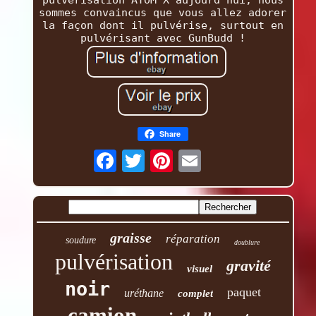
sommes convaincus que vous allez adorer
la façon dont il pulvérise, surtout en
pulvérisant avec GunBudd !
Share
graisse
réparation
soudure
doublure
pulvérisation
gravité
visuel
noir
paquet
uréthane
complet
camion