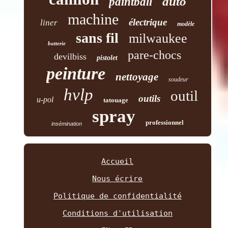
auto
paintball
machine
électrique
liner
modèle
sans fil
milwaukee
batterie
pare-chocs
devilbiss
pistolet
peinture
nettoyage
soudeur
hvlp
outil
outils
u-pol
tatouage
spray
professionnel
insémination
Accueil
Nous écrire
Politique de confidentialité
Conditions d'utilisation