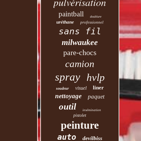
pulvérisation
paintball
doublure
uréthane
professionnel
sans fil
milwaukee
pare-chocs
camion
spray
hvlp
liner
visuel
soudeur
nettoyage
paquet
outil
insémination
pistolet
peinture
auto
devilbiss