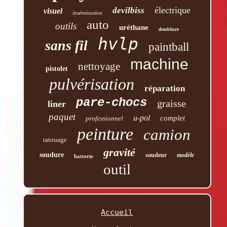
électrique
devilbiss
visuel
insémination
auto
outils
uréthane
doublure
hvlp
sans fil
paintball
machine
nettoyage
pistolet
pulvérisation
réparation
pare-chocs
graisse
liner
paquet
u-pol
complet
professionnel
peinture
camion
tatouage
gravité
soudure
soudeur
modèle
batterie
outil
Accueil