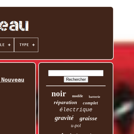
LE
TYPE
 Nouveau
noir
modèle
batterie
réparation
complet
électrique
gravité
graisse
u-pol