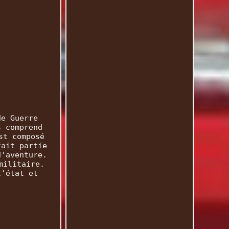
de Guerre
s comprend
st composé
fait partie
d'aventure.
militaire.
l'état et