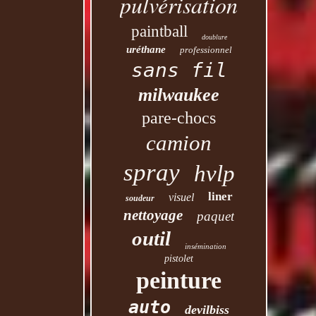
pulvérisation
paintball
doublure
uréthane
professionnel
sans fil
milwaukee
pare-chocs
camion
spray
hvlp
liner
visuel
soudeur
nettoyage
paquet
outil
insémination
pistolet
peinture
auto
devilbiss