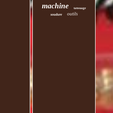
machine
tatouage
outils
soudure