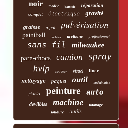
noir
réparation
modèle
batterie
gravité
électrique
complet
pulvérisation
graisse
u-pol
paintball
uréthane
professionnel
doublure
sans fil
milwaukee
spray
camion
pare-chocs
hvlp
liner
visuel
soudeur
outil
nettoyage
paquet
insémination
peinture
auto
pistolet
machine
devilbiss
tatouage
outils
soudure